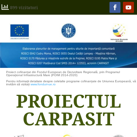
899 vizitatori
Proiect cofinanțat din Fondul European de Dezvoltare Regională, prin Programul
Operațional Infrastructură Mare (POIM 2014-2020)
Pentru informații detaliate despre celelalte programe cofinanțate de Uniunea Europeană, vă
invităm să vizitați
www.fonduri-ue.ro
PROIECTUL
CARPASIT