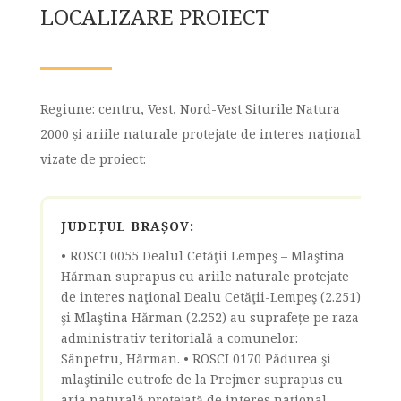
LOCALIZARE PROIECT
Regiune: centru, Vest, Nord-Vest Siturile Natura
2000 și ariile naturale protejate de interes național
vizate de proiect:
JUDEȚUL BRAȘOV:
• ROSCI 0055 Dealul Cetăţii Lempeş – Mlaştina
Hărman suprapus cu ariile naturale protejate
de interes naţional Dealu Cetăţii-Lempeş (2.251)
şi Mlaştina Hărman (2.252) au suprafețe pe raza
administrativ teritorială a comunelor:
Sânpetru, Hărman. • ROSCI 0170 Pădurea şi
mlaştinile eutrofe de la Prejmer suprapus cu
aria naturală protejată de interes naţional